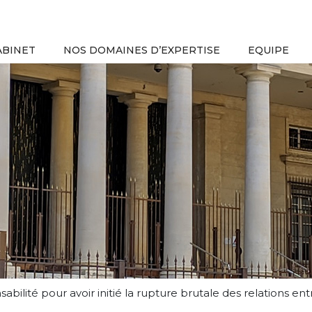
ABINET
NOS DOMAINES D’EXPERTISE
EQUIPE
bilité pour avoir initié la rupture brutale des relations e