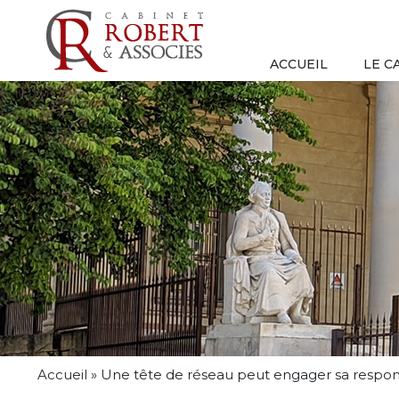
ACCUEIL
LE C
Accueil
»
Une tête de réseau peut engager sa responsa