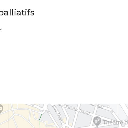
alliatifs
s.