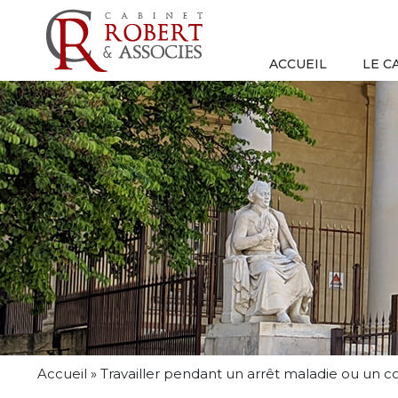
ACCUEIL
LE C
Accueil
»
Travailler pendant un arrêt maladie ou un c