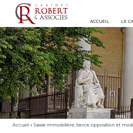
ACCUEIL
LE C
Accueil
»
Saisie immobilière, tierce opposition et moda