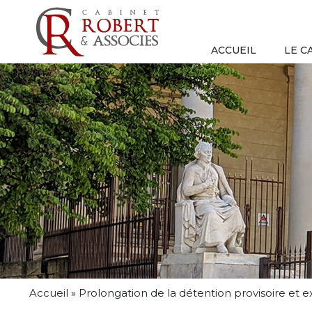
ACCUEIL
LE C
Accueil
»
Prolongation de la détention provisoire et 