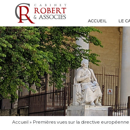
ACCUEIL
LE C
Accueil
»
Premières vues sur la directive européenne (