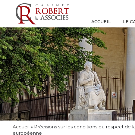
ACCUEIL
LE C
Accueil
»
Précisions sur les conditions du respect de
européenne