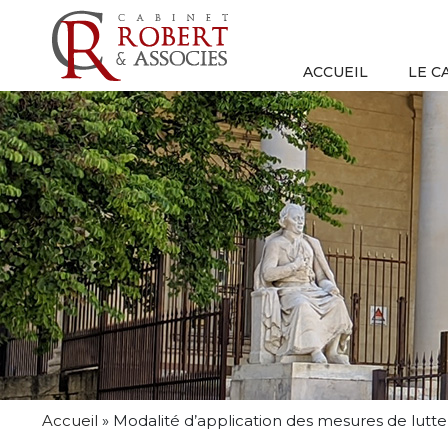
ACCUEIL
LE C
Accueil
»
Modalité d’application des mesures de lutte co