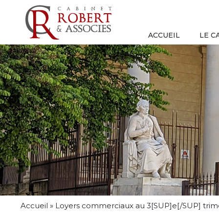
ACCUEIL
LE C
Accueil
»
Loyers commerciaux au 3[SUP]e[/SUP] trimest