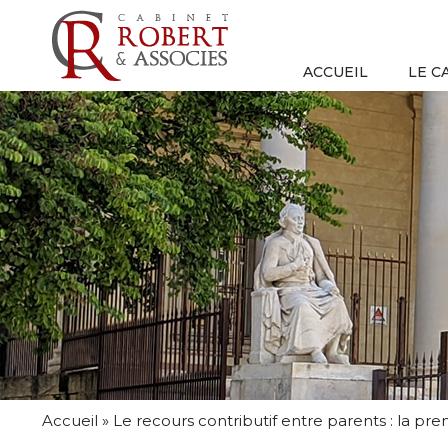
ACCUEIL
LE C
Accueil
»
Le recours contributif entre parents : la pr