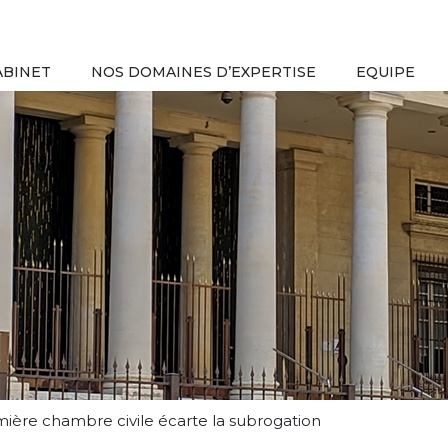
ABINET
NOS DOMAINES D’EXPERTISE
EQUIPE
emière chambre civile écarte la subrogation