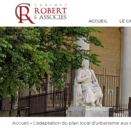
ACCUEIL
LE C
Accueil
»
L’adaptation du plan local d’urbanisme aux en