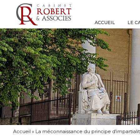
ACCUEIL
LE C
Accueil
»
La méconnaissance du principe d’impartiali