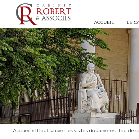
ACCUEIL
LE C
Accueil
»
Il faut sauver les visites douanières : feu de