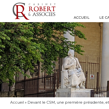
ACCUEIL
LE C
Accueil
»
Devant le CSM, une première présidente, et 