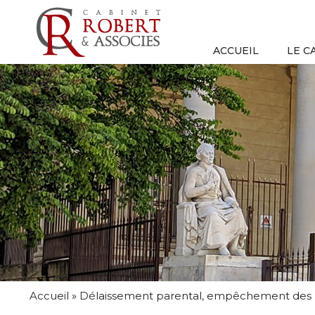
ACCUEIL
LE C
Accueil
»
Délaissement parental, empêchement des par