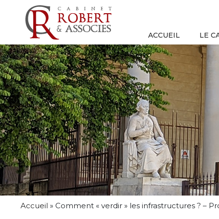
ACCUEIL
LE C
Accueil
»
Comment « verdir » les infrastructures ? – Pr