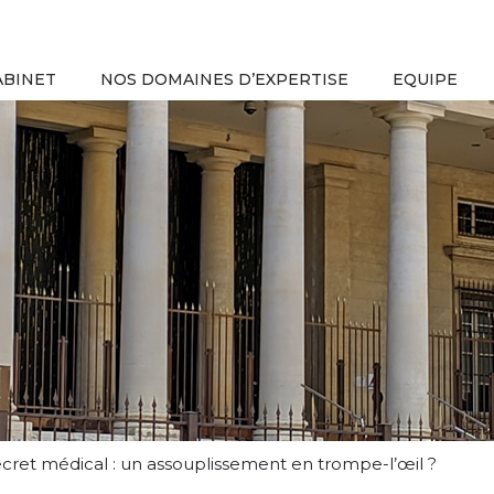
ABINET
NOS DOMAINES D’EXPERTISE
EQUIPE
secret médical : un assouplissement en trompe-l’œil ?