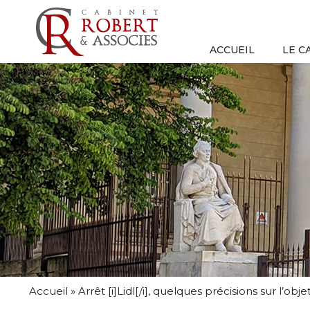
ACCUEIL
LE C
Accueil
»
Arrêt [i]Lidl[/i], quelques précisions sur l’ob